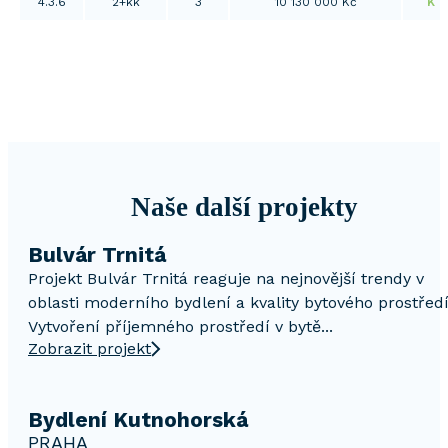
4.3.6
2+kk
3
10 130 000 Kč
K d
Naše další projekty
Bulvár Trnitá
Projekt Bulvár Trnitá reaguje na nejnovější trendy v
oblasti moderního bydlení a kvality bytového prostředí
Vytvoření příjemného prostředí v bytě...
Zobrazit projekt
Bydlení Kutnohorská
PRAHA