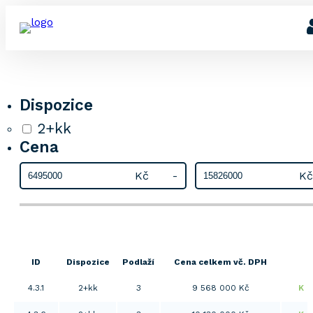
Dispozice
2+kk
Cena
-
ID
Dispozice
Podlaží
Cena celkem vč. DPH
4.3.1
2+kk
3
9 568 000 Kč
K d