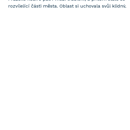
rozvíjející části města. Oblast si uchovala svůj klidný,
rezidenční charakter, přestože je skvěle napojena na
tepnu města. Ulice Pod Kotlářkou je známá svou
příjemnou atmosférou a dobrou občanskou
vybaveností.
Lokalita
Vše na jedné
adrese
Rezidence Pod Kotlářkou přináší 127 moderních
bytových jednotek v dispozicích 1+kk až 4+kk. Komple
nabídne v parteru také prostory pro supermarket,
které zajistí vyšší komfort pro rezidenty i širší
občanskou vybavenost.
Ceník