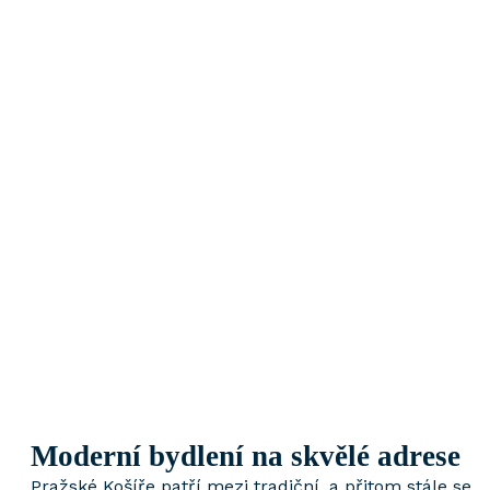
Moderní bydlení
na skvělé adrese
Pražské Košíře patří mezi tradiční, a přitom stále se