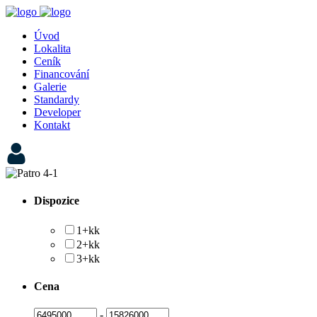
Úvod
Lokalita
Ceník
Financování
Galerie
Standardy
Developer
Kontakt
Dispozice
1+kk
2+kk
3+kk
Cena
-