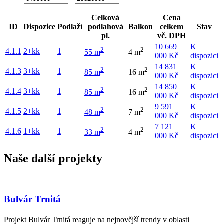
Celková
Cena
ID
Dispozice
Podlaží
podlahová
Balkon
celkem
Stav
pl.
vč. DPH
10 669
K
2
2
4.1.1
2+kk
1
55 m
4 m
000 Kč
dispozici
14 831
K
2
2
4.1.3
3+kk
1
85 m
16 m
000 Kč
dispozici
14 850
K
2
2
4.1.4
3+kk
1
85 m
16 m
000 Kč
dispozici
9 591
K
2
2
4.1.5
2+kk
1
48 m
7 m
000 Kč
dispozici
7 121
K
2
2
4.1.6
1+kk
1
33 m
4 m
000 Kč
dispozici
Naše další projekty
Bulvár Trnitá
Projekt Bulvár Trnitá reaguje na nejnovější trendy v oblasti