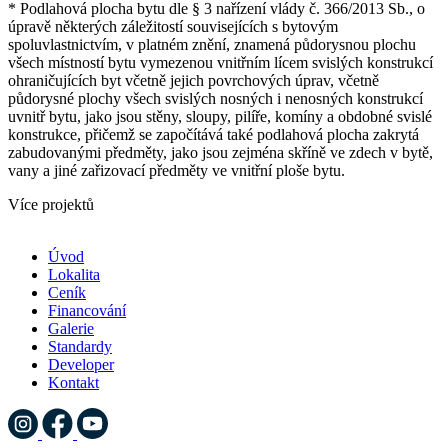
* Podlahová plocha bytu dle § 3 nařízení vlády č. 366/2013 Sb., o
úpravě některých záležitostí souvisejících s bytovým
spoluvlastnictvím, v platném znění, znamená půdorysnou plochu
všech místností bytu vymezenou vnitřním lícem svislých konstrukcí
ohraničujících byt včetně jejich povrchových úprav, včetně
půdorysné plochy všech svislých nosných i nenosných konstrukcí
uvnitř bytu, jako jsou stěny, sloupy, pilíře, komíny a obdobné svislé
konstrukce, přičemž se započítává také podlahová plocha zakrytá
zabudovanými předměty, jako jsou zejména skříně ve zdech v bytě,
vany a jiné zařizovací předměty ve vnitřní ploše bytu.
Více projektů
Úvod
Lokalita
Ceník
Financování
Galerie
Standardy
Developer
Kontakt