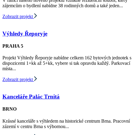
V rámci našeho nového projektu vznikne rezidenční soubor, který
zájemcům o bydlení nabídne 38 rodinných domů a také jeden...
Zobrazit projekt
Výhledy Řeporyje
PRAHA 5
Projekt Výhledy Řeporyje nabídne celkem 162 bytových jednotek s
dispozicemi 1+kk až 5+kk, vybere si tak opravdu každý. Parkovací
místa...
Zobrazit projekt
Kanceláře Palác Trnitá
BRNO
Krásné kanceláře s výhledem na historické centrum Brna. Pracovní
zázemí v centru Brna s výbornou...