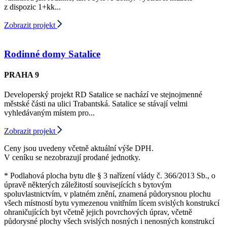
z dispozic 1+kk...
Zobrazit projekt
Rodinné domy Satalice
PRAHA 9
Developerský projekt RD Satalice se nachází ve stejnojmenné
městské části na ulici Trabantská. Satalice se stávají velmi
vyhledávaným místem pro...
Zobrazit projekt
Ceny jsou uvedeny včetně aktuální výše DPH.
V ceníku se nezobrazují prodané jednotky.
* Podlahová plocha bytu dle § 3 nařízení vlády č. 366/2013 Sb., o
úpravě některých záležitostí souvisejících s bytovým
spoluvlastnictvím, v platném znění, znamená půdorysnou plochu
všech místností bytu vymezenou vnitřním lícem svislých konstrukcí
ohraničujících byt včetně jejich povrchových úprav, včetně
půdorysné plochy všech svislých nosných i nenosných konstrukcí