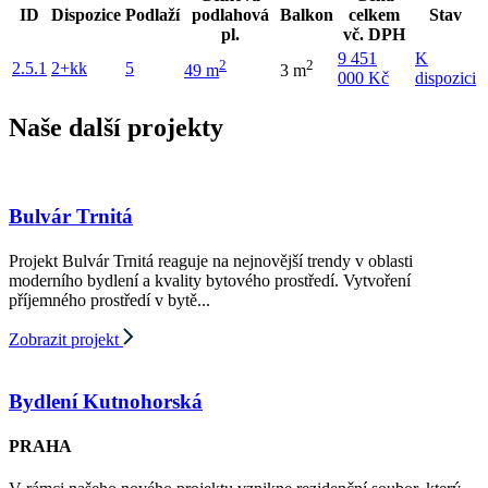
ID
Dispozice
Podlaží
podlahová
Balkon
celkem
Stav
pl.
vč. DPH
9 451
K
2
2
2.5.1
2+kk
5
49 m
3 m
000 Kč
dispozici
Naše další projekty
Bulvár Trnitá
Projekt Bulvár Trnitá reaguje na nejnovější trendy v oblasti
moderního bydlení a kvality bytového prostředí. Vytvoření
příjemného prostředí v bytě...
Zobrazit projekt
Bydlení Kutnohorská
PRAHA