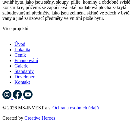
uvnitř bytu, jako jsou stěny, sloupy, pilíře, komíny a obdobné svislé
konstrukce, přičemž se započítává také podlahová plocha zakrytá
zabudovanými předměty, jako jsou zejména skříně ve zdech v bytě,
vany a jiné zařizovací předměty ve vnitřní ploše bytu.
Více projektů
Úvod
Lokalita
Ceník
Financování
Galerie
Standardy
Developer
Kontakt
© 2026 MS-INVEST a.s.
|
Ochrana osobních údajů
Created by
Creative Heroes