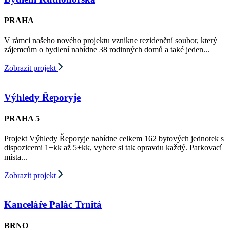
PRAHA
V rámci našeho nového projektu vznikne rezidenční soubor, který
zájemcům o bydlení nabídne 38 rodinných domů a také jeden...
Zobrazit projekt
Výhledy Řeporyje
PRAHA 5
Projekt Výhledy Řeporyje nabídne celkem 162 bytových jednotek s
dispozicemi 1+kk až 5+kk, vybere si tak opravdu každý. Parkovací
místa...
Zobrazit projekt
Kanceláře Palác Trnitá
BRNO