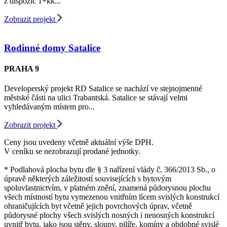
z dispozic 1+kk...
Zobrazit projekt
Rodinné domy Satalice
PRAHA 9
Developerský projekt RD Satalice se nachází ve stejnojmenné
městské části na ulici Trabantská. Satalice se stávají velmi
vyhledávaným místem pro...
Zobrazit projekt
Ceny jsou uvedeny včetně aktuální výše DPH.
V ceníku se nezobrazují prodané jednotky.
* Podlahová plocha bytu dle § 3 nařízení vlády č. 366/2013 Sb., o
úpravě některých záležitostí souvisejících s bytovým
spoluvlastnictvím, v platném znění, znamená půdorysnou plochu
všech místností bytu vymezenou vnitřním lícem svislých konstrukcí
ohraničujících byt včetně jejich povrchových úprav, včetně
půdorysné plochy všech svislých nosných i nenosných konstrukcí
uvnitř bytu, jako jsou stěny, sloupy, pilíře, komíny a obdobné svislé