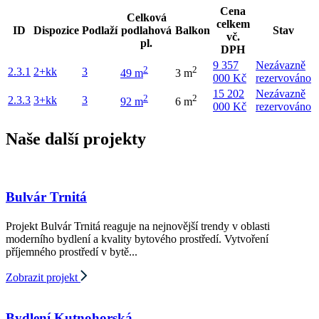
Cena
Celková
celkem
ID
Dispozice
Podlaží
podlahová
Balkon
Stav
vč.
pl.
DPH
9 357
Nezávazně
2
2
2.3.1
2+kk
3
49 m
3 m
000 Kč
rezervováno
15 202
Nezávazně
2
2
2.3.3
3+kk
3
92 m
6 m
000 Kč
rezervováno
Naše další projekty
Bulvár Trnitá
Projekt Bulvár Trnitá reaguje na nejnovější trendy v oblasti
moderního bydlení a kvality bytového prostředí. Vytvoření
příjemného prostředí v bytě...
Zobrazit projekt
Bydlení Kutnohorská