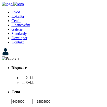
Úvod
Lokalita
Ceník
Financování
Galerie
Standardy
Developer
Kontakt
Dispozice
2+kk
3+kk
Cena
-