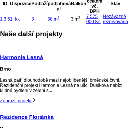
celkem
ID
Dispozice
Podlaží
podlahová
Balkon
Stav
vč.
pl.
DPH
7 575
Nezávazně
2
2
1.3.6
1+kk
3
38 m
3 m
000 Kč
rezervováno
Naše další projekty
Harmonie Lesná
Brno
Lesná patří dlouhodobě mezi nejoblíbenější brněnské čtvrti.
Rezidenční projekt Harmonie Lesná na ulici Dusíkova nabízí
klidné bydlení v zeleni s...
Zobrazit projekt
Rezidence Floriánka