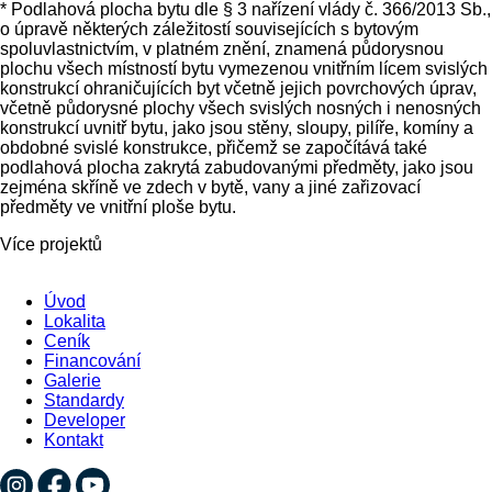
* Podlahová plocha bytu dle § 3 nařízení vlády č. 366/2013 Sb.,
o úpravě některých záležitostí souvisejících s bytovým
spoluvlastnictvím, v platném znění, znamená půdorysnou
plochu všech místností bytu vymezenou vnitřním lícem svislých
konstrukcí ohraničujících byt včetně jejich povrchových úprav,
včetně půdorysné plochy všech svislých nosných i nenosných
konstrukcí uvnitř bytu, jako jsou stěny, sloupy, pilíře, komíny a
obdobné svislé konstrukce, přičemž se započítává také
podlahová plocha zakrytá zabudovanými předměty, jako jsou
zejména skříně ve zdech v bytě, vany a jiné zařizovací
předměty ve vnitřní ploše bytu.
Více projektů
Úvod
Lokalita
Ceník
Financování
Galerie
Standardy
Developer
Kontakt