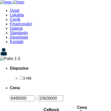
Úvod
Lokalita
Ceník
Financování
Galerie
Standardy
Developer
Kontakt
Dispozice
1+kk
Cena
-
Cena
Celková