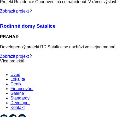
Projekt Rezidence Chodovec má co nabídnout. V rámci výstavby v
Zobrazit projekt
Rodinné domy Satalice
PRAHA 9
Developerský projekt RD Satalice se nachází ve stejnojmenné mě
Zobrazit projekt
Více projektů
Úvod
Lokalita
Ceník
Financování
Galerie
Standardy
Developer
Kontakt