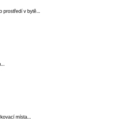
 prostředí v bytě...
...
ovací místa...