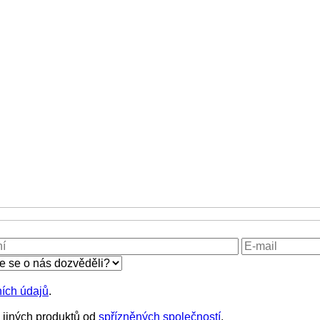
ích údajů
.
i jiných produktů od
spřízněných společností
.