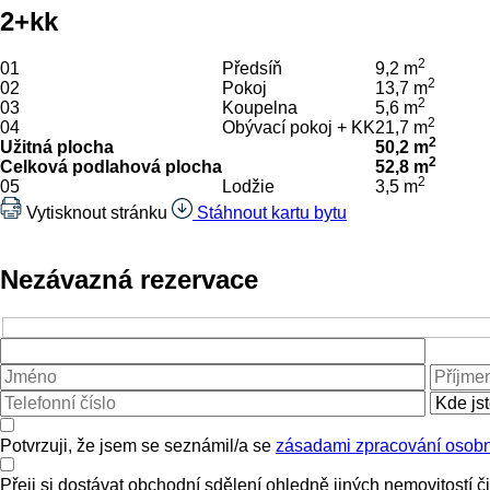
2+kk
2
01
Předsíň
9,2 m
2
02
Pokoj
13,7 m
2
03
Koupelna
5,6 m
2
04
Obývací pokoj + KK
21,7 m
2
Užitná plocha
50,2 m
2
Celková podlahová plocha
52,8 m
2
05
Lodžie
3,5 m
Vytisknout stránku
Stáhnout kartu bytu
Nezávazná rezervace
Potvrzuji, že jsem se seznámil/a se
zásadami zpracování osobn
Přeji si dostávat obchodní sdělení ohledně jiných nemovitostí č